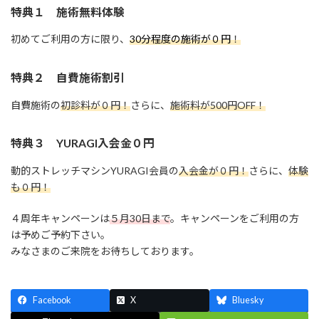
特典１ 施術無料体験
初めてご利用の方に限り、
30分程度の施術が０円
！
特典２ 自費施術割引
自費施術の
初診料が０円！
さらに、
施術料が500円OFF！
特典３ YURAGI入会金０円
動的ストレッチマシンYURAGI会員の
入会金が０円！
さらに、
体験
も０円！
４周年キャンペーンは
５月30日まで
。キャンペーンをご利用の方
は予めご予約下さい。
みなさまのご来院をお待ちしております。
Facebook
X
Bluesky