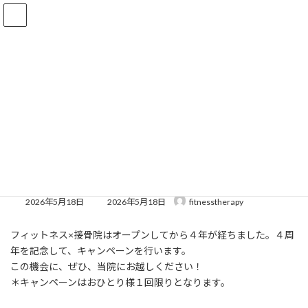
コ
ナ
ン
ビ
テ
ゲ
ン
ー
ツ
シ
へ
ョ
最新情報
ス
ン
キ
に
ッ
移
プ
動
フィットネス×接骨院
最新情報
お知らせ
おかげさまで４周年！
おかげさまで４周年！
最
2026年5月18日
2026年5月18日
fitnesstherapy
終
更
フィットネス×接骨院はオープンしてから４年が経ちました。４周
新
日
年を記念して、キャンペーンを行います。
時
この機会に、ぜひ、当院にお越しください！
:
＊キャンペーンはおひとり様１回限りとなります。