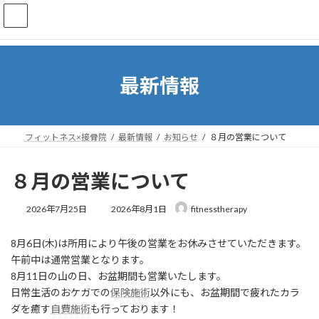
コ
ナ
ン
ビ
テ
ゲ
ン
ー
ツ
シ
へ
ョ
最新情報
ス
ン
キ
に
ッ
移
プ
動
フィットネス×接骨院
最新情報
お知らせ
８月の営業について
８月の営業について
最
2026年7月25日
2026年8月1日
fitnesstherapy
終
更
8月6日(木)は所用により午後の営業をお休みさせていただきます。
新
日
午前中は通常営業となります。
時
8月11日の山の日、お盆期間も営業いたします。
:
日常生活のおケガでの
保険施術
以外にも、お盆期間で疲れたカラ
ダを癒す
自費施術
も行っております！